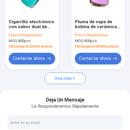
Contacto
Cigarrillo electrónico
Pluma de vape de
con sabor dual de
bobina de cerámica
Dispositivo disponible de CBD Vape
bobina de cerámica
de doble sabor de 2
Precio:
Negotiation
Precio:
Negotiation
400mAh 2ml Tipo C
ml CBD Oil 400mAh
MOQ:
800pcs
MOQ:
800pcs
Carga
Logotipo
Dispositivo disponible de THC Vape
personalizado
Obtenga el último precio
Obtenga el último precio
Vape desechable de doble sabor
Contactar ahora
Contactar ahora
Cigarrillo electrónico desechable
Vea más
Cigarrillo electrónico recargable
Cartucho de vaporizador de CBD
Deja Un Mensaje
Le Responderemos Rápidamente
Dispositivo disponible de la vaina de Vape
Dispositivos disponibles de la vaina