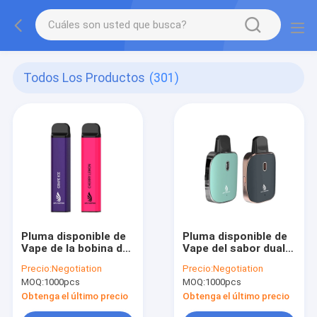
Todos Los Productos
(301)
Pluma disponible de
Pluma disponible de
Vape de la bobina del
Vape del sabor dual
algodón del
de Rechangeable
Precio:
Negotiation
Precio:
Negotiation
dispositivo 850mAh
CBD D8
MOQ:
1000pcs
MOQ:
1000pcs
del vaporizador de
Eliquid que fuma
Obtenga el último precio
Obtenga el último precio