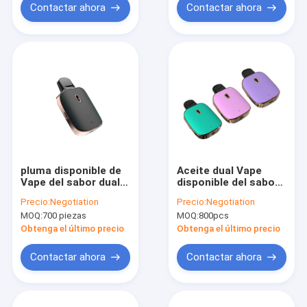
Contactar ahora
Contactar ahora
pluma disponible de
Aceite dual Vape
Vape del sabor dual
disponible del sabor
recargable del
2ml Dalta 8 CBD THC
Precio:
Negotiation
Precio:
Negotiation
interruptor de 3.7V
de la bobina de
MOQ:
700 piezas
MOQ:
800pcs
2ml THC
cerámica
Obtenga el último precio
Obtenga el último precio
Contactar ahora
Contactar ahora