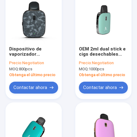
Dispositivo de
OEM 2ml dual stick e
vaporizador
cigs desechables
desechable 2 en 1 de
1.4ohm 380mAh
Precio:
Negotiation
Precio:
Negotiation
doble sabor CBD
Recargable
MOQ:
800pcs
MOQ:
1000pcs
400mAh 1.3ohm
precalentamiento
Obtenga el último precio
Obtenga el último precio
Contactar ahora
Contactar ahora
Inicio
Productos
Sobre nosotros