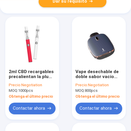
Dar su requisito
2ml CBD recargables
Vape desechable de
precalientan la pluma
doble sabor vacío
disponible de Vape
Precaliente 1.3ohm
Precio:
Negotiation
Precio:
Negotiation
de la función
Colores
MOQ:
1000pcs
MOQ:
800pcs
personalizados
Obtenga el último precio
Obtenga el último precio
Contactar ahora
Contactar ahora