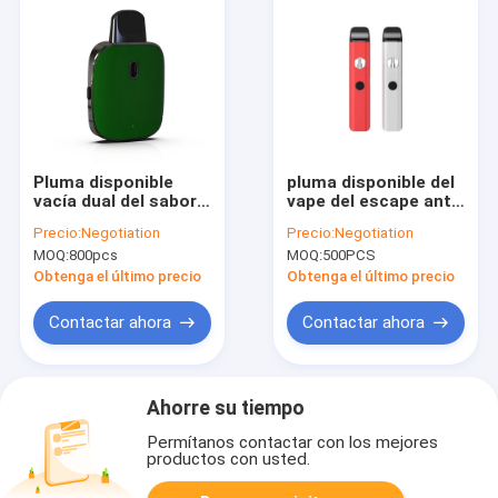
Pluma disponible
pluma disponible del
vacía dual del sabor
vape del escape anti
400mAh 1.3Ω Vape
de los cartuchos de
Precio:
Negotiation
Precio:
Negotiation
del OEM
1.3ohm Thc Vape
MOQ:
800pcs
MOQ:
500PCS
Obtenga el último precio
Obtenga el último precio
Contactar ahora
Contactar ahora
Ahorre su tiempo
Permítanos contactar con los mejores
productos con usted.